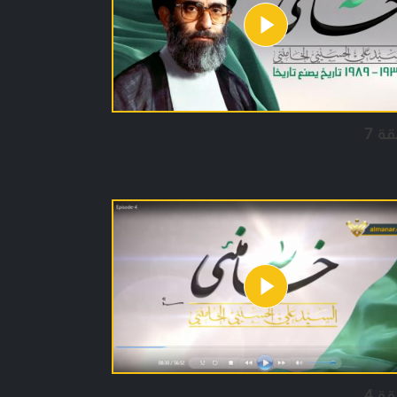
حول حياة السيد الخامنئي منذ الولادة عام 1939 حتى
 القيادة عام 1989.
ائقي “خامنئي” من انتاج المنار نتاج جهد كبير
ل يكشف خبايا عن خمسين عاما من حياة الامام
منئي بما فيها من ميزات وابرز المنعطفات والاحداث،
قة 7
ينا دروسا وفخرا واندفاعة اضافية، مقرّين في
ت نفسه ان هذه السيرة يبقى في اسرارها الكثير
 وان التوصيف يعجز عن ايفاء هذا الامام جزءا بسيطا
يزاته.
قة 4