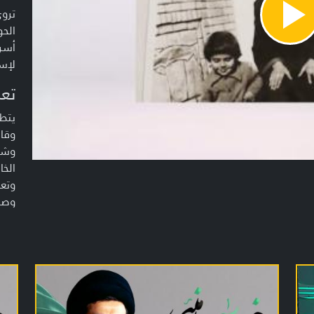
تروي
Pla
الحو
Vide
أسرت
لإست
تعر
يتطر
وقاد
وشخص
الخا
وتعر
وصنع
نحو 
المظ
يصنع
في و
الحي