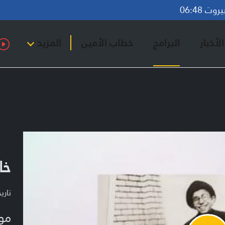
ت 06:48
لأخبار
البرامج
خطاب الأمين
المزيد
خا
تاريخ ا
مو