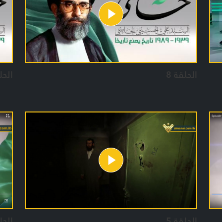
تسلمه
الوث
وطوي
الخا
الحلقة 8
الحل
لتعط
الوق
ايضا
من م
الحلقة 5
الحل