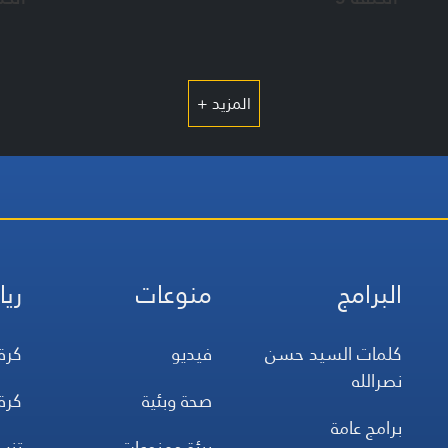
المزيد +
البرامج
منوعات
ريا
كلمات السيد حسن
فيديو
كرة
نصرالله
صحة وبئية
كرة
برامج عامة
بيئة ومنوعات
تن