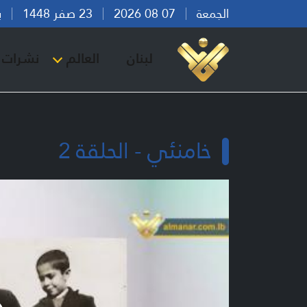
الجمعة
07 08 2026
23 صفر 1448
بيرو
لبنان
العالم
نشرات ا
خامنئي - الحلقة 2