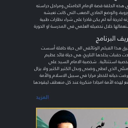
 هذه الحلقة قصة الإمام الخامنئي ومراحل دراسته
زوية، والوضع المادي الصعب التي كانت تعيشه
ه لدرجة أنه لم يكن قادرا على شراء نظارات طبية
عمالها خلال تحصيله العلمي في المدرسة او الحوزة
يف البرنامج
ق هذا الفيلم الوثائقي الى حياة حافلة أسست
ت حقبات يخلدها التاريخ، هي حياة قائد عظيم
ية استثنائية.. شخصية الامام السيد علي
منئي الذي اعطى وضحى وبذل الكثير الكثير ولا يزال
ضت حياته للخطر مرارا في سبيل الاسلام والأمة
 لهذه الأمة امجادا متكررة عند كل منعطف ليقودها
انتصار تلو انتصار.. منذ ما قبل الثورة الاسلامية
فرة تحت ظل الامام الخميني العظيم الى تاريخ
المزيد
 اليوم الفتوحات ويكسر الضغوط والتحديات.
ثائقي هو الأول الذي يؤرخ جزءا كبيرا من هذه
اة الرائدة الحافلة، تعرض قناة المنار سلسلة حلقات