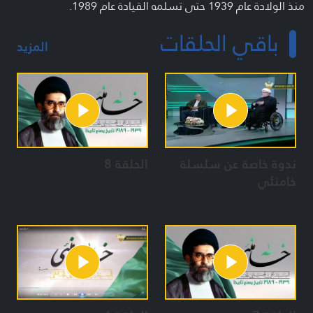
منذ الولادة عام 1939 حتى تسلمه القيادة عام 1989.
باقي الحلقات
الوثائقي “خامنئي” من انتاج المنار نتاج جهد كبير وطويل يكشف
المزيد
خبايا عن خمسين عاما من حياة الامام الخامنئي بما فيها من ميزات
وابرز المنعطفات والاحداث، لتعطينا دروسا وفخرا واندفاعة اضافية،
مقرّين في الوقت نفسه ان هذه السيرة يبقى في اسرارها الكثير
ايضا وان التوصيف يعجز عن ايفاء هذا الامام جزءا بسيطا من ميزاته.
ندوة خاصة عن سلسلة
الحلقة 8
خامنئي