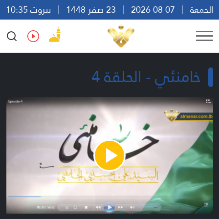
الجمعة
07 08 2026
23 صفر 1448
بيروت 10:35
Ar
En
Fr
Es
خامنئي - الحلقة 4
Play
Video