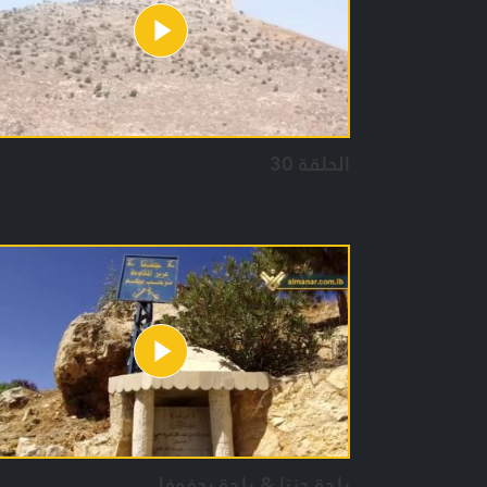
الحلقة 30
بلدة جنتا & بلدة يحفوفا