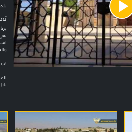
بلد
Pla
Vide
تعر
برنا
في ا
است
والت
فريق
الم
بلال
محمد
الم
قاس
مري