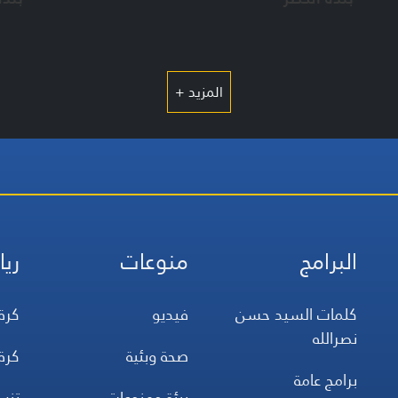
المزيد +
البرامج
منوعات
ريا
كلمات السيد حسن
فيديو
كرة
نصرالله
صحة وبئية
كرة
برامج عامة
بيئة ومنوعات
تن