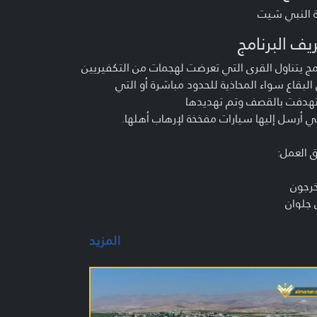
ة النبي شيت
يف البرنامج
مج يتناول القرى التي تعرضت لهجمات من التكفيريين
لبقاع سواء المحاذية للحدود مباشرة أو التي
هدفت بالقصف وتم تهديدها
ي أرسل إليها سيارات مفخخة لإرهاب أهلها.
 العمل:
خرجون
 جلوان
 ناصر الدين
المزيد
عدون
م فياض
م فاضل