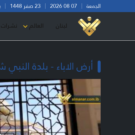
الجمعة
07 08 2026
23 صفر 1448
بيرو
لبنان
العالم
نشرات ا
أرض الاباء - بلدة النبي 