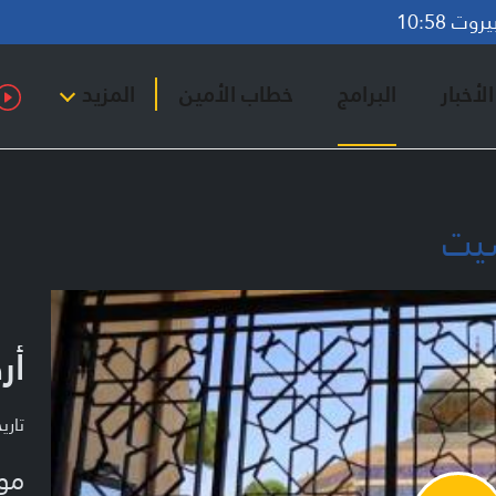
ت 10:58
لأخبار
البرامج
خطاب الأمين
المزيد
شيت
أر
تاريخ ا
مو