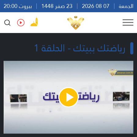
الجمعة
07 08 2026
23 صفر 1448
بيروت 20:00
Ar
En
Fr
Es
رياضتك ببيتك - الحلقة 1
Play
Video