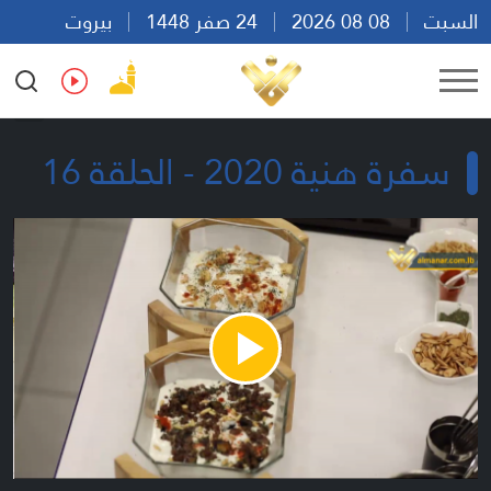
السبت
08 08 2026
24 صفر 1448
بيروت
12:10
Ar
En
Fr
Es
سفرة هنية 2020 - الحلقة 16
Play
Video