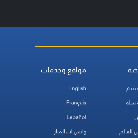
ضة
مواقع وخدمات
 قدم
English
 سلة
Français
س
Español
 العالم
واتس اب المنار