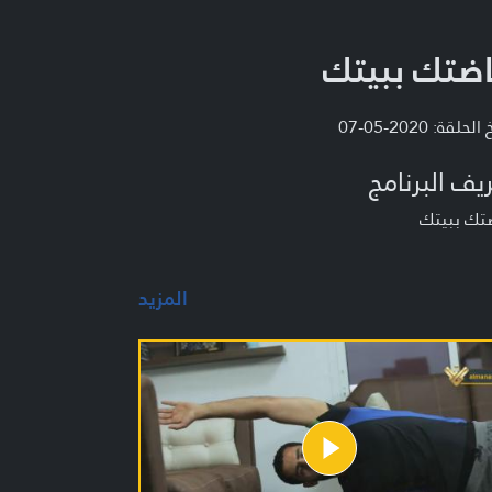
اضتك ببيتك
لحلقة: 2020-05-07
يف البرنامج
ضتك ببيتك
المزيد