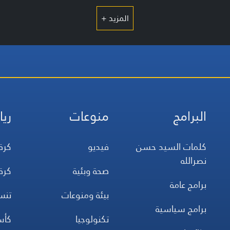
المزيد +
البرامج
منوعات
ريا
كلمات السيد حسن
فيديو
كرة
نصرالله
صحة وبئية
كرة
برامج عامة
بيئة ومنوعات
تن
برامج سياسية
تكنولوجيا
كأس