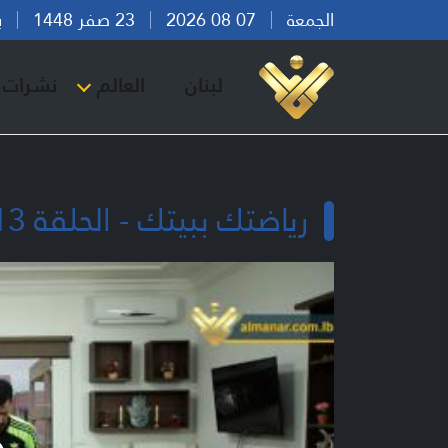
الجمعة
07 08 2026
23 صفر 1448
بيرو
لبنان
العالم
نشرات ا
رياضتك ببيتك - الحلقة 13