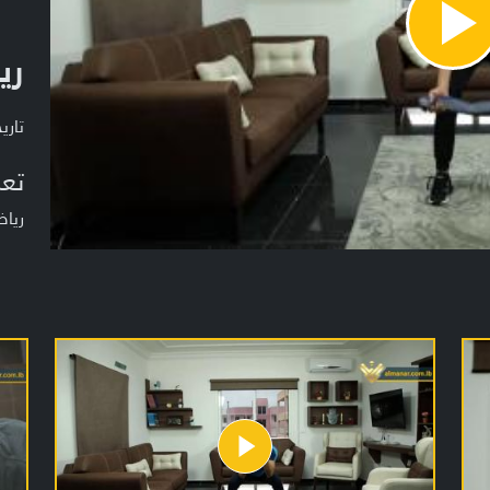
Pla
ري
Vide
تاريخ ا
تعر
ريا