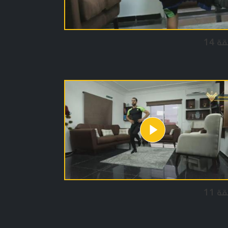
ة 14
ة 11