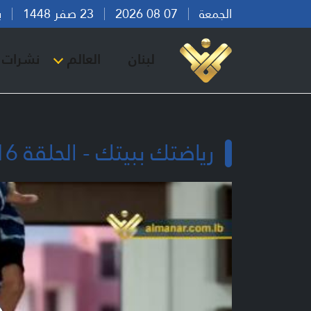
الجمعة
07 08 2026
23 صفر 1448
بيرو
لبنان
العالم
نشرات ا
رياضتك ببيتك - الحلقة 16