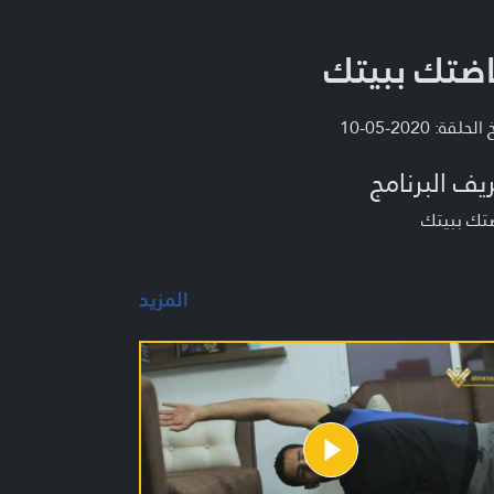
اضتك ببيتك
لحلقة: 2020-05-10
يف البرنامج
ضتك ببيتك
المزيد