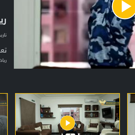
Pla
ري
Vide
تاريخ ا
تعر
ريا