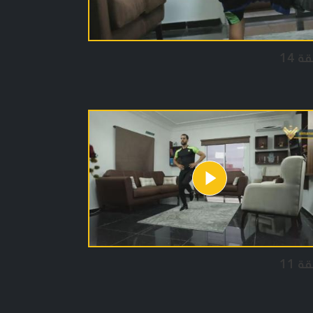
ة 14
ة 11