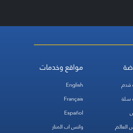
ضة
مواقع وخدمات
 قدم
English
 سلة
Français
س
Español
 العالم
واتس اب المنار