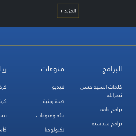
المزيد +
البرامج
منوعات
ريا
كلمات السيد حسن
فيديو
كرة
نصرالله
صحة وبئية
كرة
برامج عامة
بيئة ومنوعات
تن
برامج سياسية
تكنولوجيا
كأس