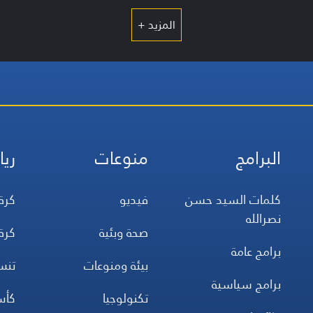
المزيد +
البرامج
منوعات
ريا
كلمات السيد حسن
فيديو
كرة
نصرالله
صحة وبئية
كرة
برامج عامة
بيئة ومنوعات
تن
برامج سياسية
تكنولوجيا
كأس