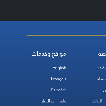
ضة
مواقع وخدمات
 قدم
English
 سلة
Français
س
Español
 العالم
واتس اب المنار