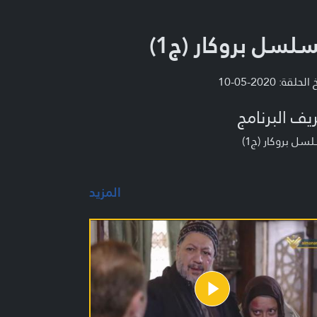
لسل بروكار (ج1)
لحلقة: 2020-05-10
يف البرنامج
ل بروكار (ج1)
المزيد