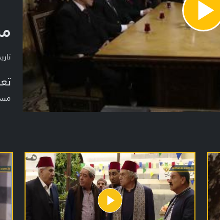
Pla
مس
Vide
تاريخ ا
تعر
مسلس