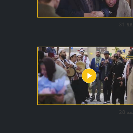
ة 31
ة 28