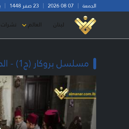
الجمعة
07 08 2026
23 صفر 1448
بيرو
لبنان
العالم
نشرات ا
مسلسل بروكار (ج1) - الحلقة 17