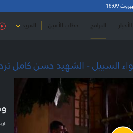
وت 18:09
لأخبار
البرامج
خطاب الأمين
المزيد
اء السبيل - الشهيد حسن كامل ترح
وف
تاريخ ا