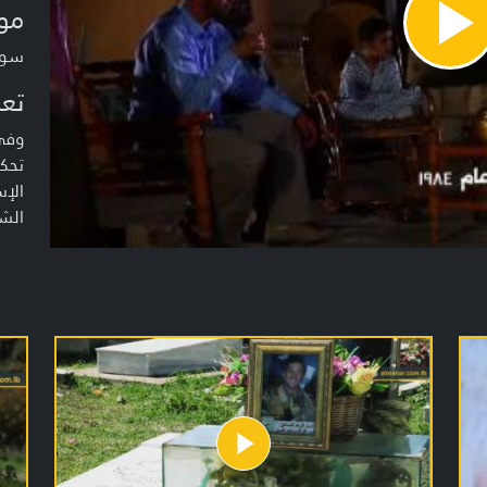
مو
Pla
Vide
سوا
تعر
وفي
تحك
الإس
الشه