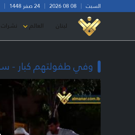
السبت
08 08 2026
24 صفر 1448
بير
لبنان
العالم
نشرات ا
وفي طفولتهم كبار - سو