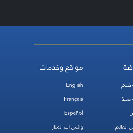
ضة
مواقع وخدمات
 قدم
English
 سلة
Français
س
Español
 العالم
واتس اب المنار