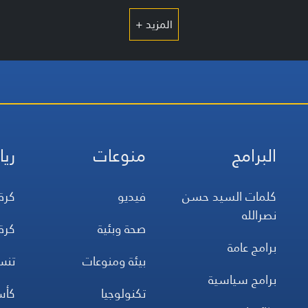
المزيد +
البرامج
منوعات
ريا
كلمات السيد حسن
فيديو
كرة
نصرالله
صحة وبئية
كرة
برامج عامة
بيئة ومنوعات
تن
برامج سياسية
تكنولوجيا
كأس