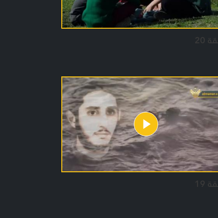
ة 20
ة 19