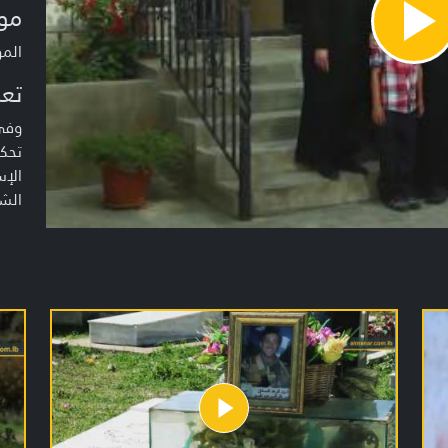
مو
Pla
Vide
المو
تعر
وفي
تحك
الإس
الشه