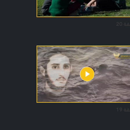
ة 20
ة 19