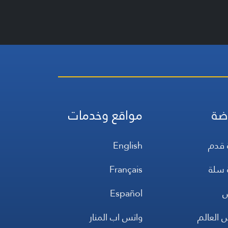
ضة
مواقع وخدمات
 قدم
English
 سلة
Français
س
Español
 العالم
واتس اب المنار