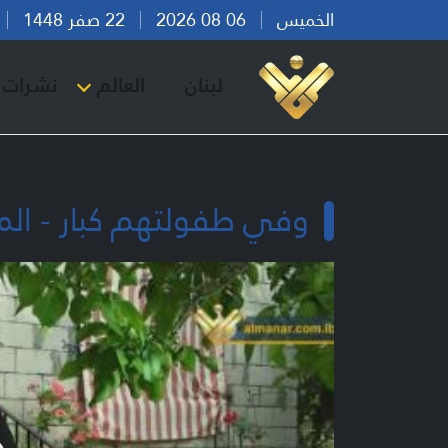
الخميس
06 08 2026
22 صفر 1448
بي
لبنان
العالم
نشرات ا
وفي طفولتهم كبار - الم