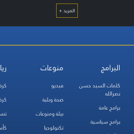
المزيد +
البرامج
منوعات
ريا
كلمات السيد حسن
فيديو
كرة
نصرالله
صحة وبئية
كرة
برامج عامة
بيئة ومنوعات
تن
برامج سياسية
تكنولوجيا
كأس