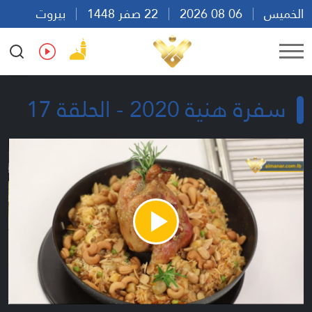
الخميس
06 08 2026
22 صفر 1448
بيروت
02:33
Ar
En
Fr
Es
سفرة هنية 2020 - الحلقة 17
Play
Video