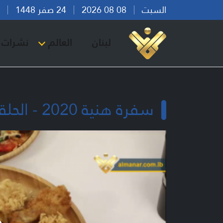
السبت
08 08 2026
24 صفر 1448
بير
لبنان
العالم
نشرات ا
سفرة هنية 2020 - الحلقة 19