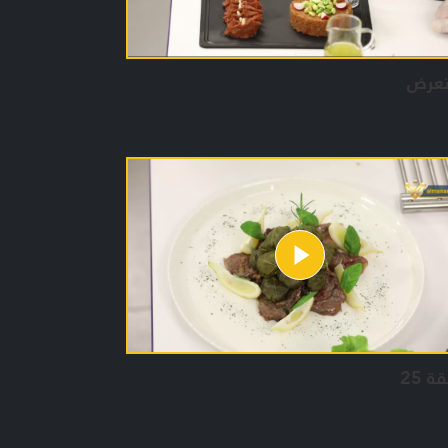
تعرض
ة 25