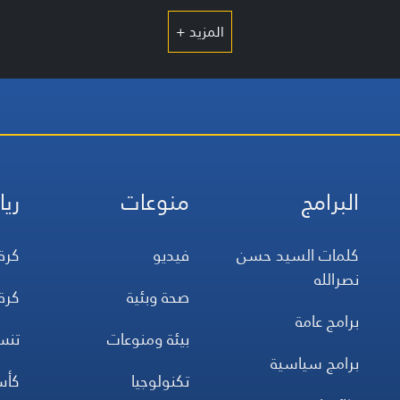
المزيد +
البرامج
منوعات
ريا
كلمات السيد حسن
فيديو
كرة
نصرالله
صحة وبئية
كرة
برامج عامة
بيئة ومنوعات
تن
برامج سياسية
تكنولوجيا
كأس