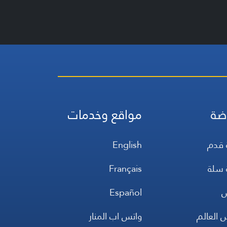
ضة
مواقع وخدمات
 قدم
English
 سلة
Français
س
Español
 العالم
واتس اب المنار