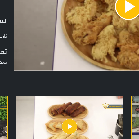
Pla
سف
Vide
تاريخ ا
تعر
سفرة