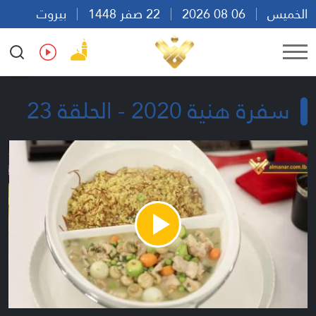
الخميس
06 08 2026
22 صفر 1448
بيروت
10:13
Ar
En
Fr
Es
سفرة هنية 2020 - الحلقة 23
Play
Video