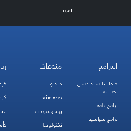
المزيد +
البرامج
منوعات
ريا
كلمات السيد حسن
فيديو
كرة
نصرالله
صحة وبئية
كرة
برامج عامة
بيئة ومنوعات
تن
برامج سياسية
تكنولوجيا
كأس