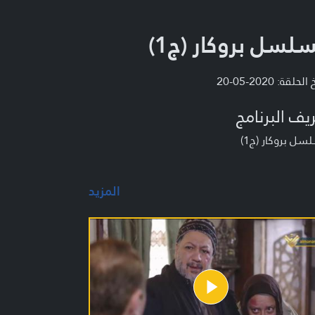
لسل بروكار (ج1)
لحلقة: 2020-05-20
يف البرنامج
ل بروكار (ج1)
المزيد