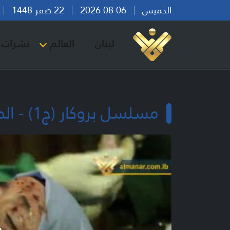
الخميس
06 08 2026
22 صفر 1448
بي
لبنان
العالم
نشرات ا
مسلسل بروكار (ج1) - الحلقة 24