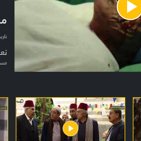
Pla
مس
Vide
تاريخ ا
تعر
مسلس