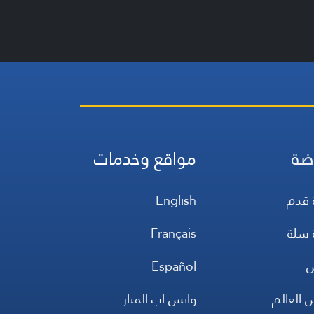
ضة
مواقع وخدمات
 قدم
English
 سلة
Français
س
Español
 العالم
واتس اب المنار