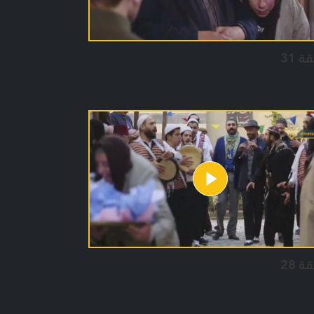
ة 31
ة 28