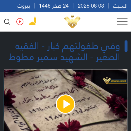
السبت
08 08 2026
24 صفر 1448
بيروت
20:35
Ar
En
Fr
Es
وفي طفولتهم كبار - الفقيه
الصغير - الشهيد سمير مطوط
Play
Video