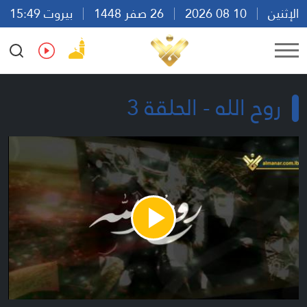
الإثنين
10 08 2026
26 صفر 1448
بيروت 15:49
Ar
En
Fr
Es
روح الله - الحلقة 3
Play
Video