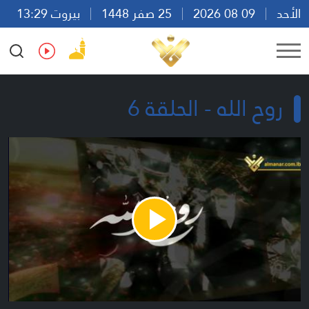
الأحد
09 08 2026
25 صفر 1448
بيروت 13:29
Ar
En
Fr
Es
روح الله - الحلقة 6
Play
Video