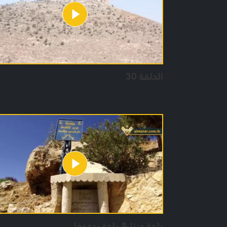
الحلقة 30
بلدة جنتا & بلدة يحفوفا