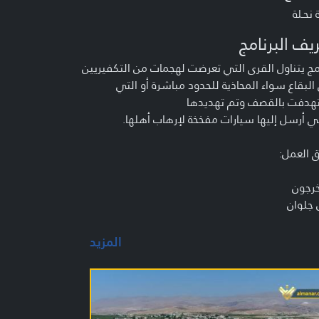
 نحـلة
يف البرنامج
مج يتناول القرى التي تعرضت لهجمات من التكفيريين
لبقاع سواء المحاذية للحدود مباشرة أو التي
هدفت بالقصف وتم تهديدها
ي أرسل إليها سيارات مفخخة لإرهاب أهلها.
 العمل:
خرجون
 جلوان
 ناصر الدين
المزيد
عدون
م فياض
م فاضل