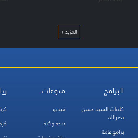
المزيد +
البرامج
منوعات
ريا
كلمات السيد حسن
فيديو
كرة
نصرالله
صحة وبئية
كرة
برامج عامة
بيئة ومنوعات
تن