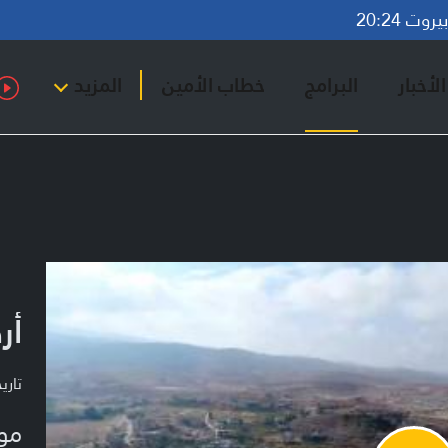
وت 20:24
لأخبار
البرامج
خطاب الأمين
المزيد
أر
تاريخ ا
مو