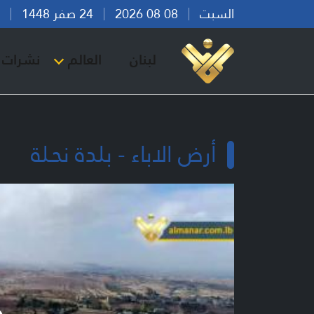
السبت
08 08 2026
24 صفر 1448
بير
لبنان
العالم
نشرات ا
أرض الاباء - بلدة نحـلة