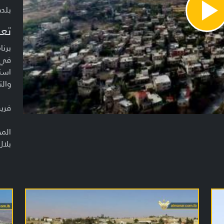
بلدة
Pla
Vide
تعر
برنا
في ا
است
والت
فريق
الم
بلال
محمد
الم
قاس
مري