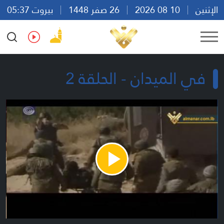
الإثنين
10 08 2026
26 صفر 1448
بيروت 05:37
Ar
En
Fr
Es
في الميدان - الحلقة 2
Play
Video