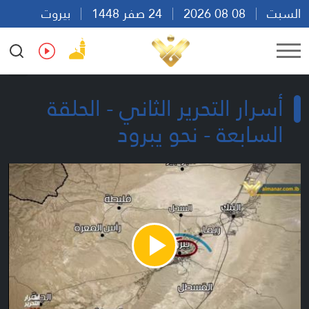
السبت
08 08 2026
24 صفر 1448
بيروت
20:32
Ar
En
Fr
Es
أسرار التحرير الثاني - الحلقة
السابعة - نحو يبرود
Play
Video