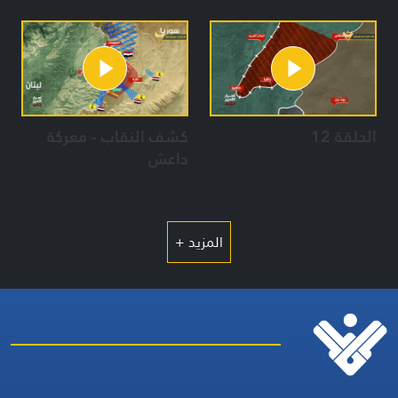
الحلقة 12
كشف النقاب - معركة
داعش
المزيد +