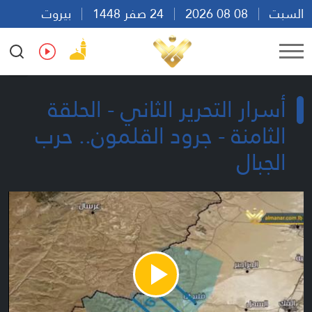
السبت
08 08 2026
24 صفر 1448
بيروت
19:03
Ar
En
Fr
Es
أسرار التحرير الثاني - الحلقة
الثامنة - جرود القلمون.. حرب
الجبال
Play
Video