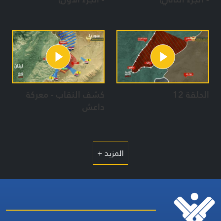
الحلقة 12
كشف النقاب - معركة
داعش
المزيد +