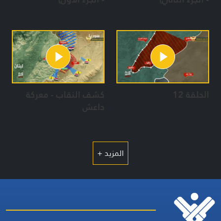
الحلقة 12
كشف النقاب - معركة
داعش
المزيد +