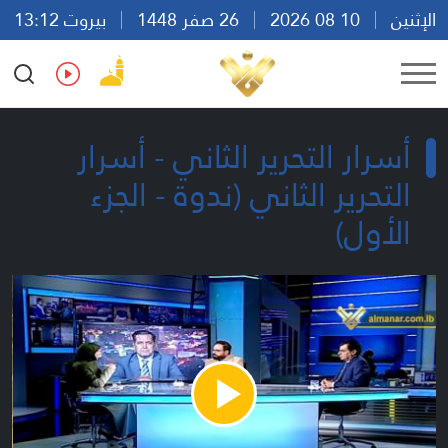
الإثنين
10 08 2026
26 صفر 1448
بيروت 13:12
Ar
En
Fr
Es
أسرار التحرير الثاني - أسرار
التحرير الثاني (ندوة - الجزء
الأول)
Play
Video