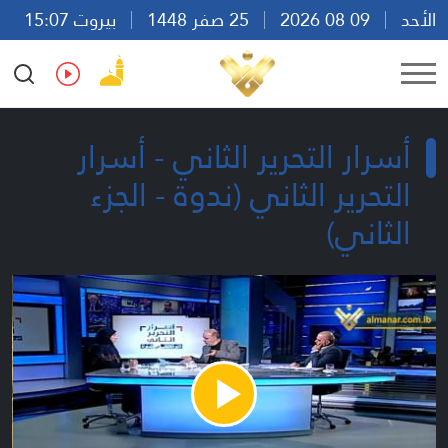
الأحد
09 08 2026
25 صفر 1448
بيروت 15:07
Ar
En
Fr
Es
أسرار التحرير الثاني - أسرار
التحرير الثاني (ندوة - الجزء
الثاني)
Play
Video