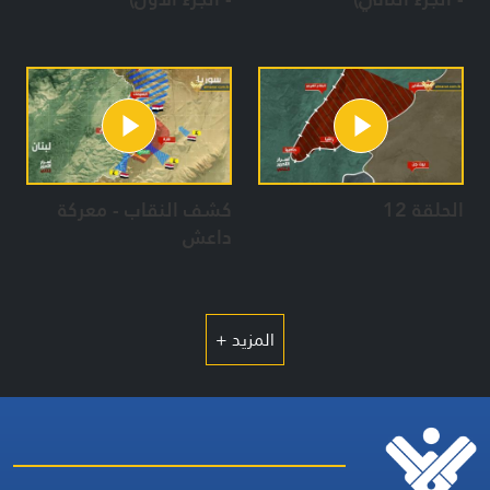
الحلقة 12
كشف النقاب - معركة
داعش
المزيد +