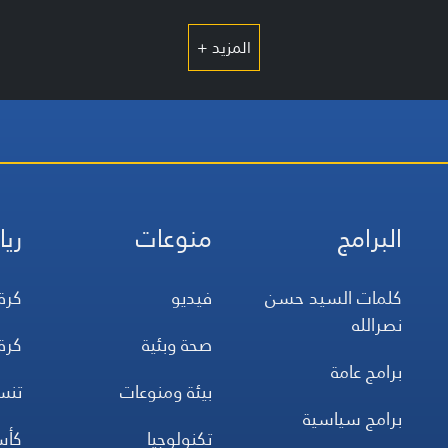
المزيد +
البرامج
منوعات
ريا
كلمات السيد حسن
فيديو
كرة
نصرالله
صحة وبئية
كرة
برامج عامة
بيئة ومنوعات
تن
برامج سياسية
تكنولوجيا
كأس