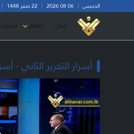
الخميس
06 08 2026
22 صفر 1448
بي
لبنان
العالم
نشرات ا
أسرار التحرير الثاني - أسرار