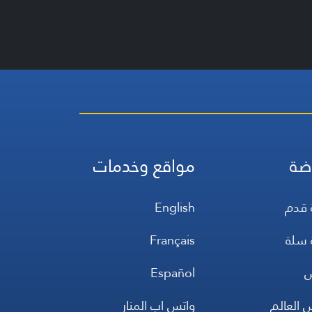
ضة
مواقع وخدمات
 قدم
English
 سلة
Français
س
Español
 العالم
واتس اب المنار