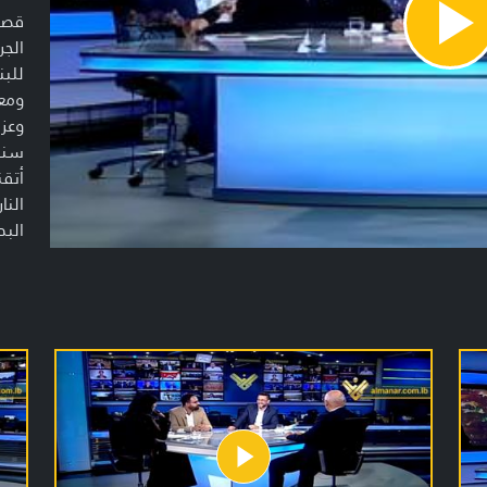
قصص
Pla
الج
Vide
للبن
ومع
وعزم
سنوا
أتقن
النا
البد