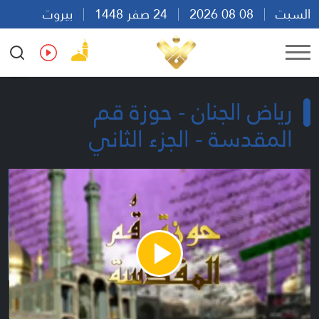
السبت
08 08 2026
24 صفر 1448
بيروت
21:51
Ar
En
Fr
Es
رياض الجنان - حوزة قم
المقدسة - الجزء الثاني
Play
Video