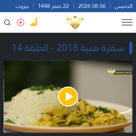
الخميس
06 08 2026
22 صفر 1448
بيروت
22:38
Ar
En
Fr
Es
سفرة هنية 2018 - الحلقة 14
Play
Video