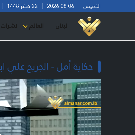
الخميس
06 08 2026
22 صفر 1448
بي
لبنان
العالم
نشرات ا
حكاية أمل - الجريح علي ا