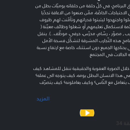
ق البرنامج، في كلّ حلقة من حلقاته يوميّات بطل من
الاحتياجات الخاصّة، ممّن صنعوا من الاعاقة تحدّيا
وا واجتهدوا ليثبتوا قدراتهم وتأمّنت لهم ظروف
مة لاستكمال تعليمهم أو شغلوا وظائف معيّنة (
 , مصوّر ، رسّام، مدرّس، حرفي، موظّف...). ينقل
نامج هذه التّجارب المشرقة لتشكّل فسحة الأمل
 يحتاجها الجميع دون استثناء، خاصة مع ارتفاع نسبة
الحالات في المجتمع.
لال الصورة العفوية والحقيقية ننقل للمشاهد كيف
 هذا الانسان البطل يومه، كيف يتوجه الى عمله؟
يتعامل مع النّاس؟ وكيف يعاملونه؟ كيف يتصرّف
لشارع والسّوق وفي مكان العمل؟ ما يزعجه وما
ه؟ وأبرز المعوّقات التي يواجهها.والمعوّقات
المزيد
اسيّة التي واجهته في السّابق والتي يخبرنا عنها هو
حد المقرّبين منه من خلال مقابلات بسيطة وسريعة.
ة 34
ق العمل