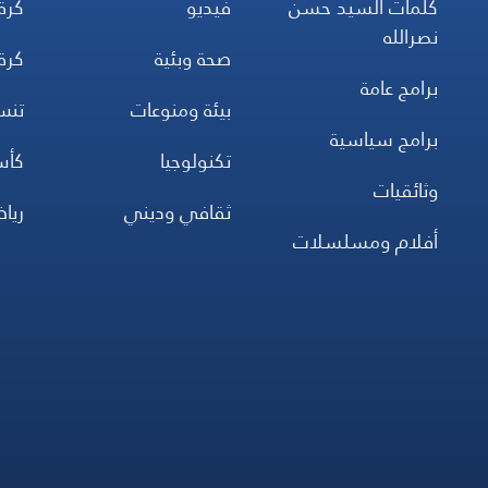
كلمات السيد حسن
فيديو
كرة
نصرالله
صحة وبئية
كرة
برامج عامة
بيئة ومنوعات
تن
برامج سياسية
تكنولوجيا
كأس
وثائقيات
ثقافي وديني
ريا
أفلام ومسلسلات