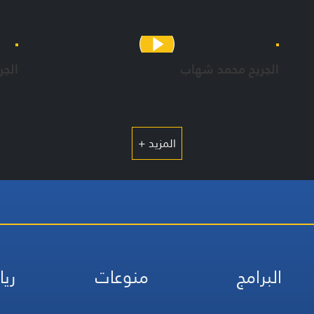
فكرة
المذ
إخرا
الجريح محمد شهاب
الجر
عبد 
مهدي
بلال
منذر
محمد
المزيد +
إعدا
رشا 
مهدي
سارة
هدى
البرامج
منوعات
ريا