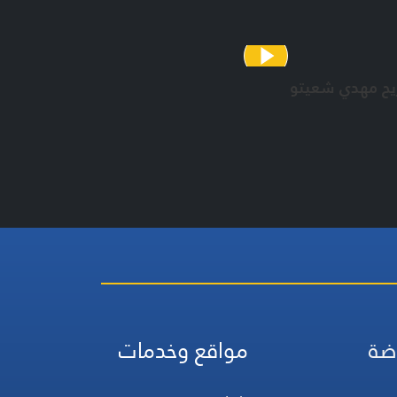
 ورؤية اخراجية واشراف على الاعداد ومنتج : رشا
بوح
ج :
يح مهدي شعيتو
الكريم خشّاب
 غدّار
 جلوان
 الزين
 ناصر الدين
د
المذبوح
 غدّار
 جابر
 رحمي
ضة
مواقع وخدمات