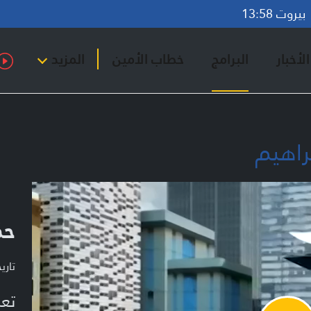
روت 13:58
لأخبار
البرامج
خطاب الأمين
المزيد
براهيم
حك
تاريخ ا
تعر