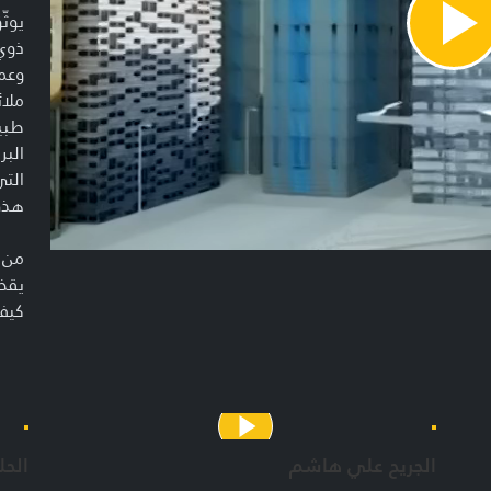
يوثّ
Pla
ذوي 
Vide
وعمل
ملائ
طبيب
البر
التي
هذه 
من خ
يقضي
كيف 
في ا
يفرح
الأس
أو أ
الجريح علي هاشم
الحلق
فري