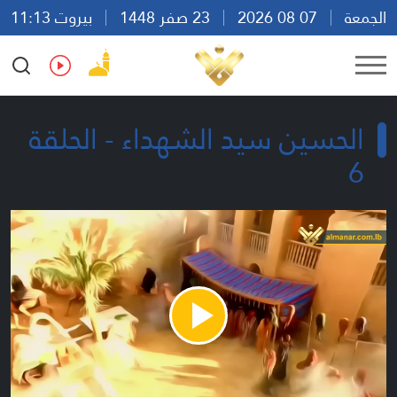
الجمعة
07 08 2026
23 صفر 1448
بيروت 11:13
Ar
En
Fr
Es
الحسين سيد الشهداء - الحلقة
6
Play
Video