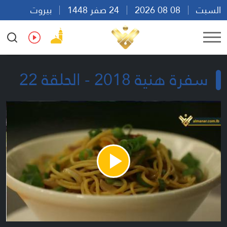
السبت
08 08 2026
24 صفر 1448
بيروت
14:17
Ar
En
Fr
Es
سفرة هنية 2018 - الحلقة 22
Play
Video