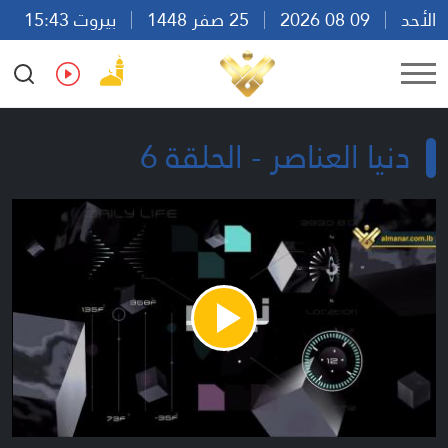
الأحد
09 08 2026
25 صفر 1448
بيروت 15:43
Ar
En
Fr
Es
دنيا العناصر - الحلقة 6
Play
Video