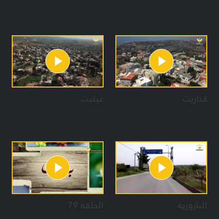
قناريت
عيتيت
البازورية
الحلقة 79