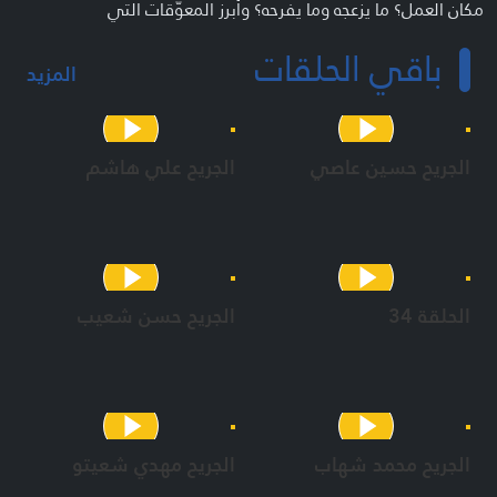
مكان العمل؟ ما يزعجه وما يفرحه؟ وأبرز المعوّقات التي
يواجهها.والمعوّقات الأساسيّة التي واجهته في السّابق والتي
باقي الحلقات
يخبرنا عنها هو أو أحد المقرّبين منه من خلال مقابلات بسيطة
المزيد
وسريعة.
فريق العمل
الجريح حسين عاصي
الجريح علي هاشم
فكرة ورؤية اخراجية واشراف على الاعداد ومنتج : رشا المذبوح
إخراج :
عبد الكريم خشّاب
مهدي غدّار
بلال جلوان
الحلقة 34
الجريح حسن شعيب
منذر الزين
محمد ناصر الدين
إعداد
رشا المذبوح
مهدي غدّار
سارة جابر
الجريح محمد شهاب
الجريح مهدي شعيتو
هدى رحمي