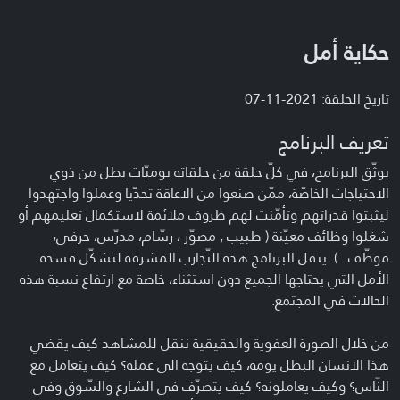
حكاية أمل
تاريخ الحلقة: 2021-11-07
تعريف البرنامج
يوثّق البرنامج، في كلّ حلقة من حلقاته يوميّات بطل من ذوي
الاحتياجات الخاصّة، ممّن صنعوا من الاعاقة تحدّيا وعملوا واجتهدوا
ليثبتوا قدراتهم وتأمّنت لهم ظروف ملائمة لاستكمال تعليمهم أو
شغلوا وظائف معيّنة ( طبيب , مصوّر ، رسّام، مدرّس، حرفي،
موظّف...). ينقل البرنامج هذه التّجارب المشرقة لتشكّل فسحة
الأمل التي يحتاجها الجميع دون استثناء، خاصة مع ارتفاع نسبة هذه
الحالات في المجتمع.
من خلال الصورة العفوية والحقيقية ننقل للمشاهد كيف يقضي
هذا الانسان البطل يومه، كيف يتوجه الى عمله؟ كيف يتعامل مع
النّاس؟ وكيف يعاملونه؟ كيف يتصرّف في الشارع والسّوق وفي