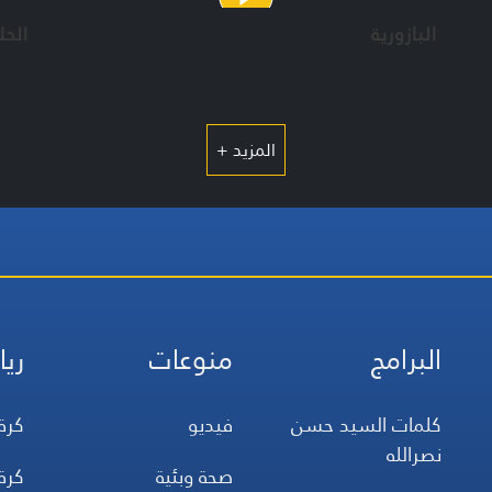
البازورية
الحلق
المزيد +
البرامج
منوعات
ريا
كلمات السيد حسن
فيديو
كرة
نصرالله
صحة وبئية
كرة