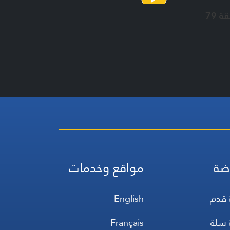
ة 79
ضة
مواقع وخدمات
 قدم
English
 سلة
Français