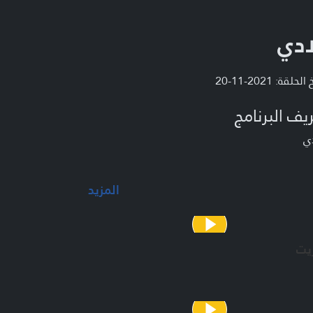
ادي
لحلقة: 2021-11-20
يف البرنامج
ي
المزيد
يت