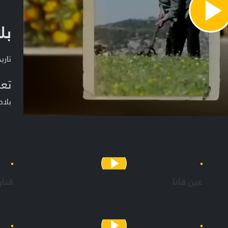
Pla
بل
Vide
تاريخ ا
تعر
بلاد
عين قانا
قنار