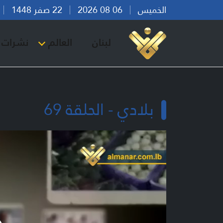
الخميس
06 08 2026
22 صفر 1448
بي
لبنان
العالم
نشرات ا
بلادي - الحلقة 69