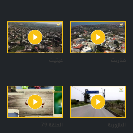
قناريت
عيتيت
البازورية
الحلقة 79