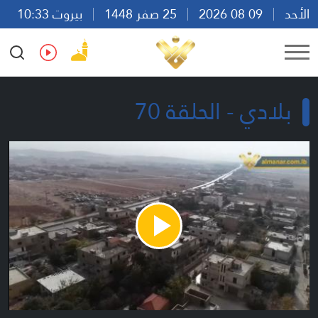
الأحد
09 08 2026
25 صفر 1448
بيروت 10:33
Ar
En
Fr
Es
بلادي - الحلقة 70
Play
Video