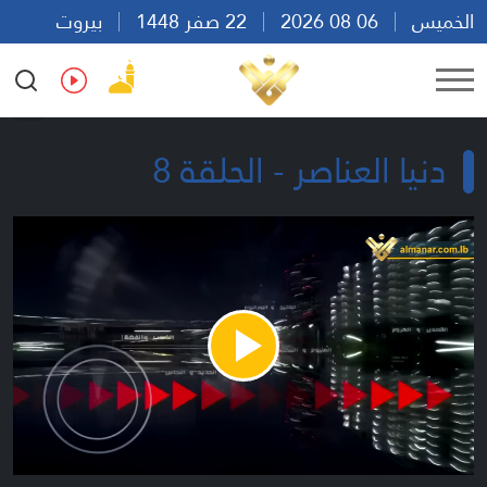
الخميس
06 08 2026
22 صفر 1448
بيروت
05:09
Ar
En
Fr
Es
دنيا العناصر - الحلقة 8
Play
Video