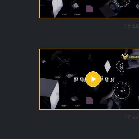
ة 15
ة 12