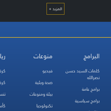
المزيد +
البرامج
منوعات
ريا
كلمات السيد حسن
فيديو
كرة
نصرالله
صحة وبئية
كرة
برامج عامة
بيئة ومنوعات
تن
برامج سياسية
تكنولوجيا
كأس