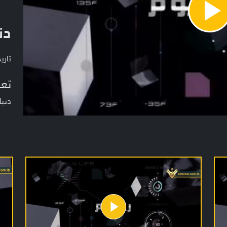
Pla
دن
Vide
تاريخ ا
تعر
دنيا