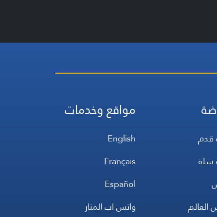
ضة
مواقع وخدمات
 قدم
English
 سلة
Français
س
Español
 العالم
واتس اب المنار