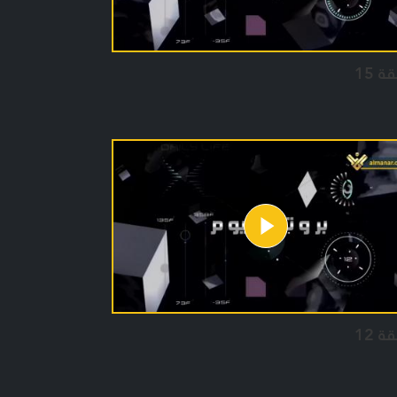
ة 15
ة 12