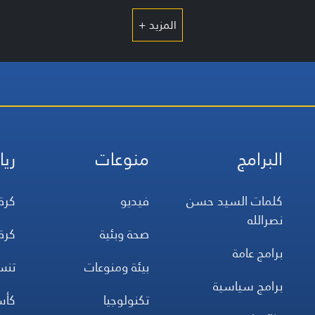
المزيد +
البرامج
منوعات
ريا
كلمات السيد حسن
فيديو
كرة
نصرالله
صحة وبئية
كرة
برامج عامة
بيئة ومنوعات
تن
برامج سياسية
تكنولوجيا
كأس