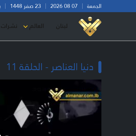
الجمعة
07 08 2026
23 صفر 1448
بيرو
لبنان
العالم
نشرات ا
دنيا العناصر - الحلقة 11