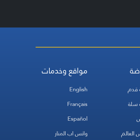
ضة
مواقع وخدمات
 قدم
English
 سلة
Français
س
Español
 العالم
واتس اب المنار