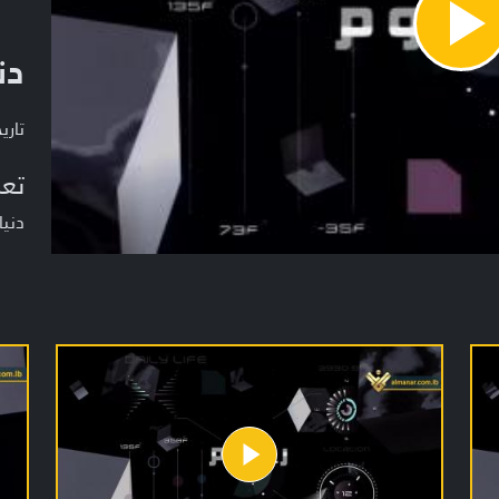
Pla
دن
Vide
تاريخ ا
تعر
دنيا