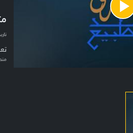
Pla
مت
Vide
تاريخ ا
تعر
متح