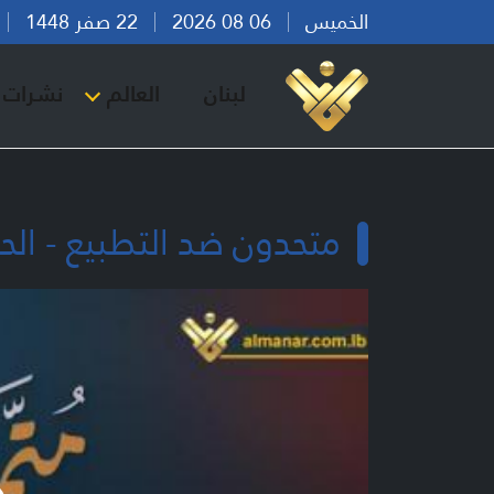
الخميس
06 08 2026
22 صفر 1448
بي
لبنان
العالم
نشرات ا
متحدون ضد التطبيع - الحل