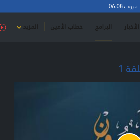
روت 06:08
لأخبار
البرامج
خطاب الأمين
المزيد
قة 1