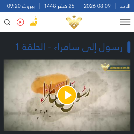
الأحد
09 08 2026
25 صفر 1448
بيروت 09:20
Ar
En
Fr
Es
رسول إلى سامراء - الحلقة 1
Play
Video