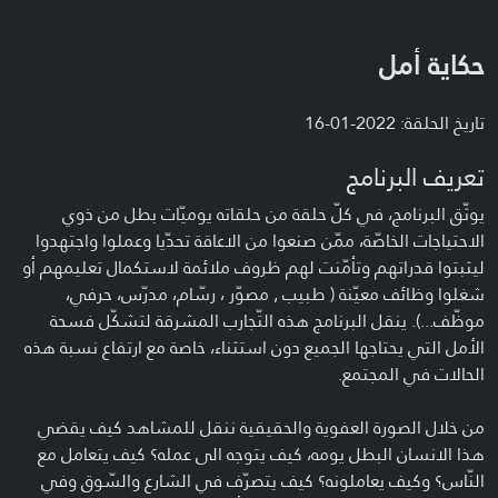
حكاية أمل
تاريخ الحلقة: 2022-01-16
تعريف البرنامج
يوثّق البرنامج، في كلّ حلقة من حلقاته يوميّات بطل من ذوي
الاحتياجات الخاصّة، ممّن صنعوا من الاعاقة تحدّيا وعملوا واجتهدوا
ليثبتوا قدراتهم وتأمّنت لهم ظروف ملائمة لاستكمال تعليمهم أو
شغلوا وظائف معيّنة ( طبيب , مصوّر ، رسّام، مدرّس، حرفي،
موظّف...). ينقل البرنامج هذه التّجارب المشرقة لتشكّل فسحة
الأمل التي يحتاجها الجميع دون استثناء، خاصة مع ارتفاع نسبة هذه
الحالات في المجتمع.
من خلال الصورة العفوية والحقيقية ننقل للمشاهد كيف يقضي
هذا الانسان البطل يومه، كيف يتوجه الى عمله؟ كيف يتعامل مع
النّاس؟ وكيف يعاملونه؟ كيف يتصرّف في الشارع والسّوق وفي