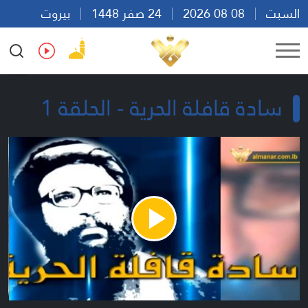
السبت
08 08 2026
24 صفر 1448
بيروت
20:35
Ar
En
Fr
Es
سادة قافلة الحرية - الحلقة 1
Play
Video