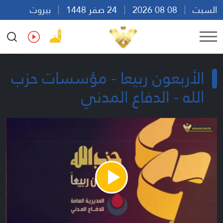
السبت
08 08 2026
24 صفر 1448
بيروت
15:45
Ar
En
Fr
Es
الأربعون ربيعا - مؤسسات حزب
الله - الدفاع المدني
Play
Video