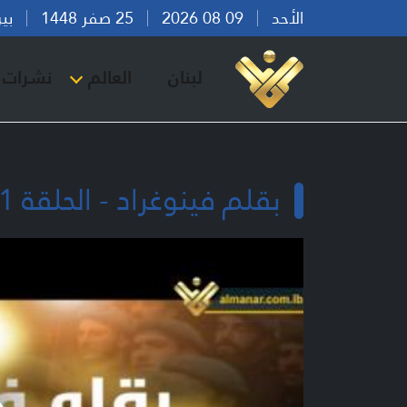
الأحد
09 08 2026
25 صفر 1448
بيروت 
لبنان
العالم
نشرات ا
بقلم فينوغراد - الحلقة 1