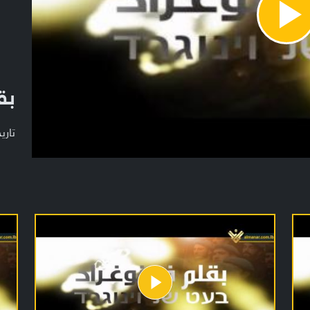
Pla
Vide
بق
تاريخ ا