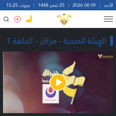
الأحد
09 08 2026
25 صفر 1448
بيروت 15:25
Ar
En
Fr
Es
الهيئة الصحية - مراكز - الحلقة 1
Play
Video