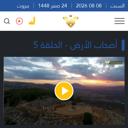
السبت
08 08 2026
24 صفر 1448
بيروت
06:32
Ar
En
Fr
Es
أصحاب الأرض - الحلقة 5
Play
Video