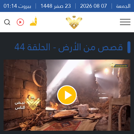
الجمعة
07 08 2026
23 صفر 1448
بيروت 01:14
Ar
En
Fr
Es
قصص من الأرض - الحلقة 44
Play
Video