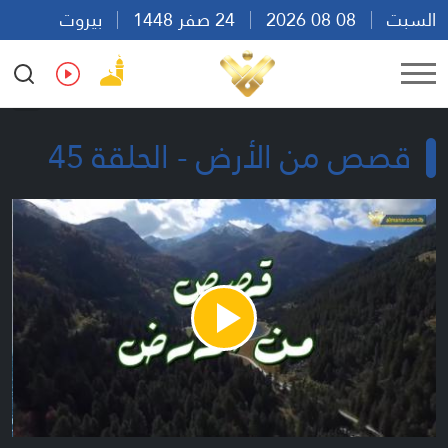
السبت
08 08 2026
24 صفر 1448
بيروت
15:33
Ar
En
Fr
Es
قصص من الأرض - الحلقة 45
Play
Video