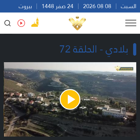
السبت
08 08 2026
24 صفر 1448
بيروت
06:06
Ar
En
Fr
Es
بلادي - الحلقة 72
Play
Video