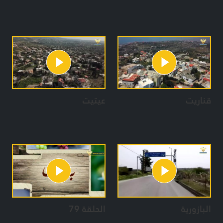
قناريت
عيتيت
البازورية
الحلقة 79