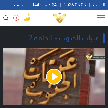
السبت
08 08 2026
24 صفر 1448
بيروت
07:04
Ar
En
Fr
Es
عتبات الجنوب - الحلقة 2
Play
Video