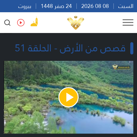
السبت
08 08 2026
24 صفر 1448
بيروت
06:08
Ar
En
Fr
Es
قصص من الأرض - الحلقة 51
Play
Video